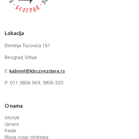
Lokacija
Dimitrija Tucovića 161
Beograd, Srbija
E:
kabinet@kbczvezdara.rs
P: 011 3806 969, 3806 333
O nama
Istorijat
Uprava
Kadar
Misija, vizija i strategija