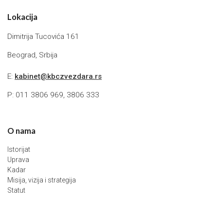
Lokacija
Dimitrija Tucovića 161
Beograd, Srbija
E:
kabinet@kbczvezdara.rs
P: 011 3806 969, 3806 333
O nama
Istorijat
Uprava
Kadar
Misija, vizija i strategija
Statut