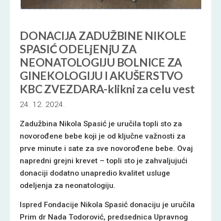
DONACIJA ZADUŽBINE NIKOLE
SPASIĆ ODELjENjU ZA
NEONATOLOGIJU BOLNICE ZA
GINEKOLOGIJU I AKUŠERSTVO
KBC ZVEZDARA-klikni za celu vest
24. 12. 2024.
Zadužbina Nikola Spasić je uručila topli sto za
novorođene bebe koji je od ključne važnosti za
prve minute i sate za sve novorođene bebe. Ovaj
napredni grejni krevet – topli sto je zahvaljujući
donaciji dodatno unapredio kvalitet usluge
odeljenja za neonatologiju.
Ispred Fondacije Nikola Spasić donaciju je uručila
Prim dr Nada Todorović, predsednica Upravnog