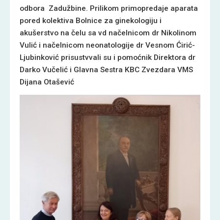
odbora Zadužbine. Prilikom primopredaje aparata
pored kolektiva Bolnice za ginekologiju i
akušerstvo na čelu sa vd načelnicom dr Nikolinom
Vulić i načelnicom neonatologije dr Vesnom Ćirić-
Ljubinković prisustvvali su
i
pomoćnik Direktora dr
Darko Vučelić
i
Glavna Sestra KBC Zvezdara VMS
Dijana Otašević