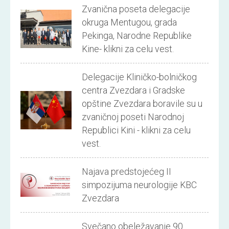
Zvanična poseta delegacije
okruga Mentugou, grada
Pekinga, Narodne Republike
Kine- klikni za celu vest.
Delegacije Kliničko-bolničkog
centra Zvezdara i Gradske
opštine Zvezdara boravile su u
zvaničnoj poseti Narodnoj
Republici Kini - klikni za celu
vest.
Najava predstojećeg II
simpozijuma neurologije KBC
Zvezdara
Svečano obeležavanje 90