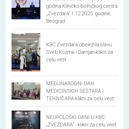
godina Kliničko-bolničkog centra
,,Zvezdara“ 1.12.2025. godine,
Beograd
KBC Zvezdara obeležila slavu
Sveti Kozma i Damjan-klikni za
celu vest
MEĐUNARODNI DAN
MEDICINSKIH SESTARA I
TEHNIČARA-klikni za celu vest
NEUROLOŠKI DANI U KBC
„ZVEZDARA“ - klikni za celu vest