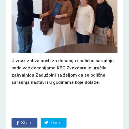
U znak zahvalnosti za donaciju
i
odličnu saradnju
sada već decenijama KBC Zvezdara je uručila
zahvalnicu Zadužbini sa željom da se odlična
saradnja nastavi
i
u godinama koje dolaze.
Share
Tweet