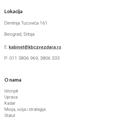
Lokacija
Dimitrija Tucovića 161
Beograd, Srbija
E:
kabinet@kbczvezdara.rs
P: 011 3806 969, 3806 333
O nama
Istorijat
Uprava
Kadar
Misija, vizija i strategija
Statut