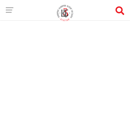
Zvezdara Clinic Proceedings
Упутство за штампу
Упутство за штампу
УПУТСТВА ЗА АУТОРЕ
Zvezdara Clinic Proceedings
, часопис са
рецензирањем рукописа, објављује оригиналне и
прегледне чланке, приказе болесника и чланке
других врста од општег интереса за медицину,
истраживања и основне науке, написане на
енглеском или српском језику.
Пропратно писмо мора да садржи тврдњу да