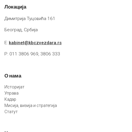
Локација
Димитрија Туцовића 161
Београд, Србија
E:
kabinet@kbczvezdara.rs
P: 011 3806 969, 3806 333
О нама
Историјат
Управа
Кадар
Мисија, визија и стратегија
Статут